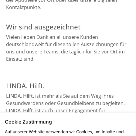
der Apotheke vor Ort oder über unsere digitalen
Kontaktpunkte.
Wir sind ausgezeichnet
Vielen lieben Dank an all unsere Kunden
deutschlandweit für diese tollen Auszeichnungen für
uns und unsere Teams, die täglich für Sie vor Ort im
Einsatz sind.
LINDA. Hilft.
LINDA. Hilft.
ist mehr als Sie auf dem Weg Ihres
Gesundwerdens oder Gesundbleibens zu begleiten.
LINDA. Hilft.
ist auch unser Engagement für
Gesundheitsorganisationen, die auf Unterstützung
Cookie Zustimmung
angewiesen sind - sowie beispielsweise der
Auf unserer Website verwenden wir Cookies, um Inhalte und
Bundesverband Kinderhospiz e. V. Schauen Sie gerne