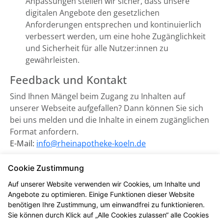
Anpassungen stellen wir sicher, dass unsere
digitalen Angebote den gesetzlichen
Anforderungen entsprechen und kontinuierlich
verbessert werden, um eine hohe Zugänglichkeit
und Sicherheit für alle Nutzer:innen zu
gewährleisten.
Feedback und Kontakt
Sind Ihnen Mängel beim Zugang zu Inhalten auf
unserer Webseite aufgefallen? Dann können Sie sich
bei uns melden und die Inhalte in einem zugänglichen
Format anfordern.
E-Mail:
info@rheinapotheke-koeln.de
Zuständige Marktüberwachungsbehörde:
Cookie Zustimmung
Marktüberwachungsstelle der Länder für die
Auf unserer Website verwenden wir Cookies, um Inhalte und
Barrierefreiheit von Produkten und Dienstleistungen
Angebote zu optimieren. Einige Funktionen dieser Website
(MLBF) in Magdeburg, Sachsen-Anhalt.
benötigen Ihre Zustimmung, um einwandfrei zu funktionieren.
Sie können durch Klick auf „Alle Cookies zulassen“ alle Cookies