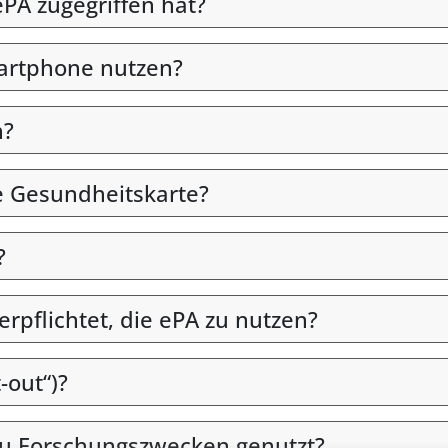
PA zugegriffen hat?
martphone nutzen?
n?
e Gesundheitskarte?
?
verpflichtet, die ePA zu nutzen?
-out“)?
u Forschungszwecken genutzt?