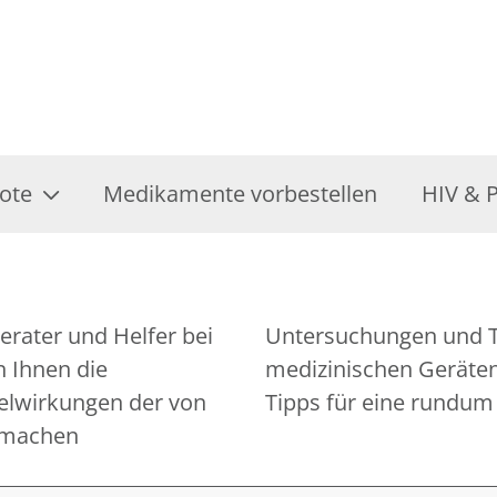
ote
Medikamente vorbestellen
HIV & 
erater und Helfer bei
n die Bedienung von
 Ihnen die
 Ihnen gerne
lwirkungen der von
Tipps für eine rundu
 machen