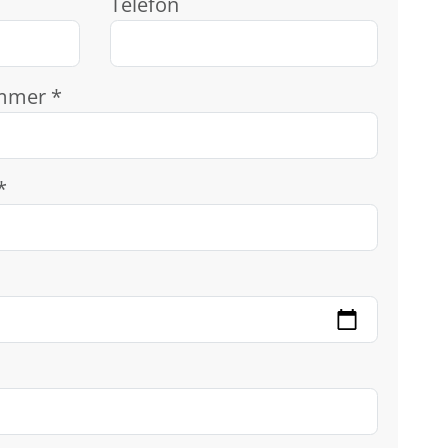
Telefon
mmer *
*