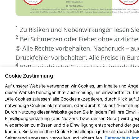
1
Zu Risiken und Nebenwirkungen lesen Sie d
2
Bei Schmerzen oder Fieber ohne ärztliche
© Alle Rechte vorbehalten. Nachdruck – auch
Druckfehler vorbehalten. Alle Preise in Eur
4
BVP = niedrigster Gesamtpreis innerhalb 
5
Zu Risiken und Nebenwirkungen lesen Sie d
Cookie Zustimmung
Biozide vorsichtig verwenden. Vor Gebrauch
Auf unserer Website verwenden wir Cookies, um Inhalte und Angeb
dieser Website benötigen Ihre Zustimmung, um einwandfrei zu funk
„Alle Cookies zulassen“ alle Cookies akzeptieren, durch Klick auf
notwendige Cookies akzeptieren, oder durch Klick auf "Einstellun
Durch Nutzung dieser Website geben Sie in jedem Fall Ihre Einwil
Einwilligungserklärung (des Nutzers, bzw. dessen Gerät) wird ges
© 2026 Rhein-Apotheke
wiederholen zu müssen und die Einwilligung entsprechend der ge
können. Sie können Ihre Cookie Einstellungen jederzeit durch Kli
Seitenrand anpassen, verwalten und widerrufen.
Datenschutz
Im