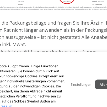
ie Packungsbeilage und fragen Sie Ihre Ärztin, I
n Rat nicht länger anwenden als in der Packungs
 auszugsweise – ist nicht gestattet! Alle Angaben
o inkl. MwSt.
der letzten 30 Tage vor der Preisermäßigung
ie Packungsbeilage und fragen Sie Ihre Tierärzti
 stets Etikett und Produktinformation lesen.
ote zu optimieren. Einige Funktionen
tionieren. Sie können durch Klick auf
 „Nur notwendige Cookies akzeptieren“ nur
gen" individuelle Einstellungen vornehmen.
Einstellungen
Alle
ligung zu den notwendigen Cookies. Die
peichert, um deren Abfrage nicht erneut
Seitenübersicht
Kontakt
I
setzlichen Verpflichtung nachweisen zu
ck auf das Schloss Symbol Button am
pressum