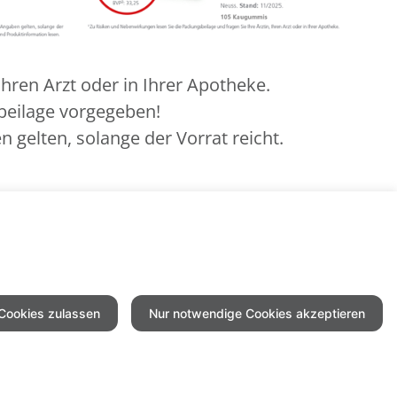
hren Arzt oder in Ihrer Apotheke.
beilage vorgegeben!
 gelten, solange der Vorrat reicht.
6
n, Ihren Tierarzt oder in Ihrer Apotheke.
 Cookies zulassen
Nur notwendige Cookies akzeptieren
mpressum
Datenschutz
Barrierefreiheit